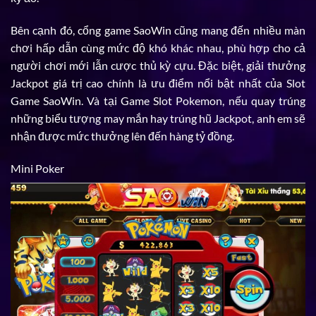
Bên cạnh đó, cổng game SaoWin cũng mang đến nhiều màn
chơi hấp dẫn cùng mức độ khó khác nhau, phù hợp cho cả
người chơi mới lẫn cược thủ kỳ cựu. Đặc biệt, giải thưởng
Jackpot giá trị cao chính là ưu điểm nổi bật nhất của Slot
Game SaoWin. Và tại Game Slot Pokemon, nếu quay trúng
những biểu tượng may mắn hay trúng hũ Jackpot, anh em sẽ
nhận được mức thưởng lên đến hàng tỷ đồng.
Mini Poker