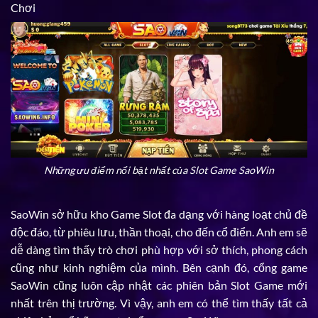
Chơi
Những ưu điểm nổi bật nhất của Slot Game SaoWin
SaoWin sở hữu kho Game Slot đa dạng với hàng loạt chủ đề
độc đáo, từ phiêu lưu, thần thoại, cho đến cổ điển. Anh em sẽ
dễ dàng tìm thấy trò chơi phù hợp với sở thích, phong cách
cũng như kinh nghiệm của mình. Bên cạnh đó, cổng game
SaoWin cũng luôn cập nhật các phiên bản Slot Game mới
nhất trên thị trường. Vì vậy, anh em có thể tìm thấy tất cả