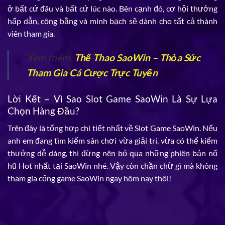
ở bất cứ đâu và bất cứ lúc nào. Bên cạnh đó, cơ hội thưởng
hấp dẫn, công bằng và minh bạch sẽ dành cho tất cả thành
viên tham gia.
Xem thêm:
Thể Thao SaoWin – Thỏa Sức
Tham Gia Cá Cược Trực Tuyến
Lời Kết – Vì Sao Slot Game SaoWin Là Sự Lựa
Chọn Hàng Đầu?
Trên đây là tổng hợp chi tiết nhất về Slot Game SaoWin. Nếu
anh em đang tìm kiếm sân chơi vừa giải trí. vừa có thể kiếm
thưởng dễ dàng, thì đừng nên bỏ qua những phiên bản nổ
hũ Hot nhất tại SaoWin nhé. Vậy còn chần chừ gì mà không
tham gia cổng game SaoWin ngay hôm nay thôi!