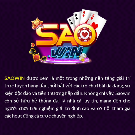
SAOWIN
được xem là một trong những nền tảng giải trí
trực tuyến hàng đầu, nổi bật với các trò chơi bài đa dạng, sự
kiện độc đáo và tiền thưởng hấp dẫn. Không chỉ vậy, Saowin
còn sở hữu hệ thống đại lý nhà cái uy tín, mang đến cho
người chơi trải nghiệm giải trí đỉnh cao và cơ hội tham gia
các hoạt động cá cược chuyên nghiệp.