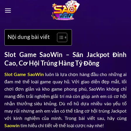
Chuyển
đến
nội
dung
Nội dung bài viết
Slot
Game SaoWin – Săn Jackpot Đỉnh
Cao, Cơ Hội Trúng Hàng Tỷ Đồng
Slot Game SaoWin
luôn là lựa chọn hàng đầu cho những ai
đam mê thể loại game quay hũ. Với giao diện đẹp mắt, lối
chơi đơn giản và kho game phong phú, SaoWin không chỉ
mang đến trải nghiệm giải trí mà còn giúp anh em có cơ hội
nhận thưởng siêu khủng. Dù nổ hũ dựa nhiều vào yếu tố
may rủi nhưng anh em vẫn có thể tăng cơ hội trúng Jackpot
với kinh nghiệm của mình. Trong bài viết sau, hãy cùng
Saowin
tìm hiểu chi tiết về thể loại cược này nhé!