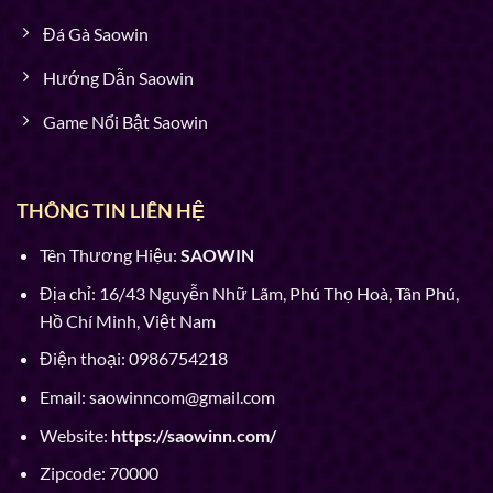
Đá Gà Saowin
Hướng Dẫn Saowin
Game Nổi Bật Saowin
THÔNG TIN LIÊN HỆ
Tên Thương Hiệu:
SAOWIN
Địa chỉ: 16/43 Nguyễn Nhữ Lãm, Phú Thọ Hoà, Tân Phú,
Hồ Chí Minh, Việt Nam
Điện thoại: 0986754218
Email:
saowinncom@gmail.com
Website:
https://saowinn.com/
Zipcode: 70000