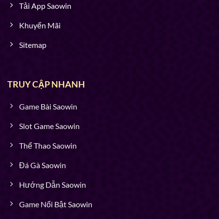
Tải App Saowin
Khuyến Mãi
Sitemap
TRUY CẬP NHANH
Game Bài Saowin
Slot Game Saowin
Thể Thao Saowin
Đá Gà Saowin
Hướng Dẫn Saowin
Game Nổi Bật Saowin