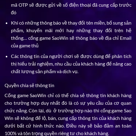
mã OTP sẽ được gửi về số điện thoại đã cung cấp trước
đó
Khi có những thông báo về thay đổi tên miền, bổ sung sản
phẩm, khuyến mãi mới hay những thay đổi trên hệ
thống… cổng game SaoWin sẽ thông báo về địa chỉ Email
của game thủ
Các thông tin của người chơi sẽ được dùng để phân tích
thị hiếu trải nghiệm, nhu cầu của khách hàng để nâng cao
chất lượng sản phẩm và dịch vụ.
Quyền chia sẻ thông tin
Cổng game SaoWin chỉ có thể chia sẻ thông tin khách hàng
cho trường hợp duy nhất đó là có sự yêu cầu của cơ quan
chức năng. Còn lại, dù ở trường hợp nào thì cổng game Sao
Win sẽ không để lộ, bán, cung cấp thông tin của khách hàng
dưới bất cứ hình thức nào. Điều này sẽ bảo đảm an toàn
100% và tôn trọng quyền riêng tư cho khách hàng.